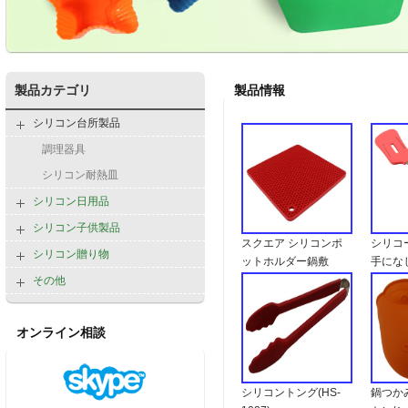
製品カテゴリ
製品情報
シリコン台所製品
調理器具
シリコン耐熱皿
シリコン日用品
シリコン子供製品
スクエア シリコンポ
シリコ
シリコン贈り物
ットホルダー鍋敷
手にな
き・鍋つかみ(HS-
グリップ(
その他
1008)
オンライン相談
シリコントング(HS-
鍋つか